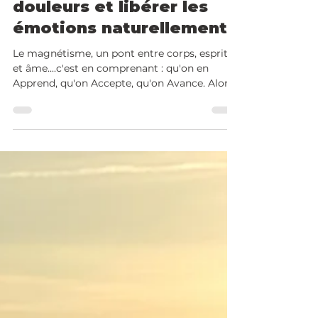
comment apaiser les
douleurs et libérer les
émotions naturellement
Le magnétisme, un pont entre corps, esprit
et âme....c'est en comprenant : qu'on en
Apprend, qu'on Accepte, qu'on Avance. Alors
si vous écoutiez ce que votre corps tente de
vous dire ? Derrière chaque douleur, chaque
tension, se cache un message, une émotion,
une invitation à évoluer. À travers le
magnétisme, l’iridologie, et la lithothérapie,
je vous aiderai à libérer ces blocages et,
ensemble, nous mettrons en lumière les
causes profondes de vos déséquilibres.